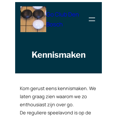
Ga
Go Club Den
naar
de
Bosch
inhoud
Kennismaken
Kom gerust eens kennismaken. We
laten graag zien waarom we zo
enthousiast zijn over go.
De reguliere speelavond is op de